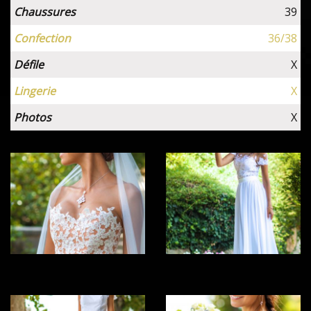
Chaussures
39
Confection
36/38
Défile
X
Lingerie
X
Photos
X