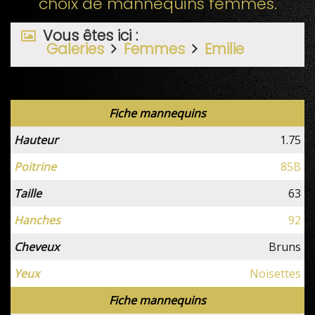
choix de mannequins femmes.
Vous êtes ici :
Galeries
Femmes
Emilie
Fiche mannequins
Hauteur
1.75
Poitrine
85B
Taille
63
Hanches
92
Cheveux
Bruns
Yeux
Noisettes
Fiche mannequins