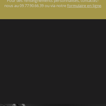
Pour des renseignements personnalisés, contactez-
nous au
09.77.90.66.39
ou via notre
formulaire en ligne
.