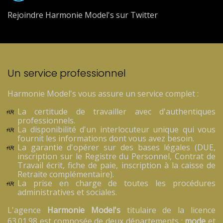
Rejoindre Harmonie Model's sur Twitter
Un service professionnel
Harmonie Model's vous assure un service complet :
La certitude de travailler avec d'authentiques
professionnels.
La disponibilité d'un interlocuteur unique qui vous
fournit les informations dont vous avez besoin.
La garantie d'opérer sur des bases légales (DUE,
inscription sur le Registre du Personnel, Contrat de
Travail écrit, fiche de paie, inscription à la caisse de
Retraite complémentaire).
La prise en charge de toutes les procédures
administratives et sociales.
L'agence
Harmonie Model's
titulaire de la licence
63.01.98 est composée de deux départements :
mode
et